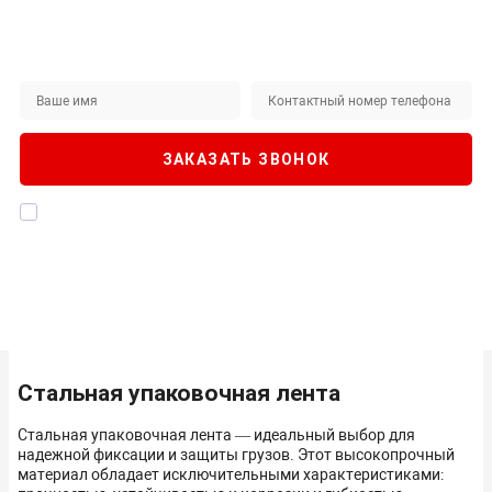
Не нашли интересующий вас товар на сайте?
ЗАКАЖИТЕ ЗВОНОК
Наши специалисты будут рады помочь!
ЗАКАЗАТЬ ЗВОНОК
Я даю согласие на
обработку персональных данных
, а также
подтверждаю, что ознакомлен с
Политикой конфиденциальности
Стальная упаковочная лента
Стальная упаковочная лента — идеальный выбор для
надежной фиксации и защиты грузов. Этот высокопрочный
материал обладает исключительными характеристиками: